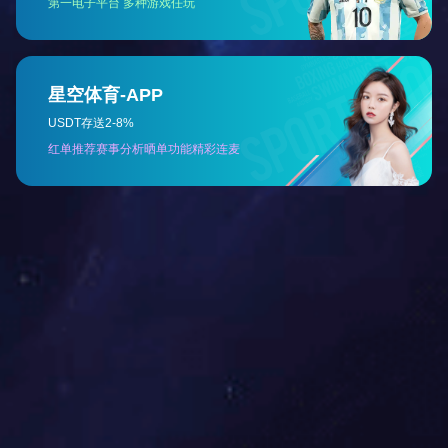
30
2012-7
乐化参展2011中国（北京）涂博会
2011年中国（北京）国际涂料博览会于3月10~12日在北京展
览馆顺利召开，共有156家涂料、原材料、设备及媒体参加。
千亿·体育（中国）官方网站应邀参
30
2012-7
乐化漆业喜获国家高新技术企业证书
2011年，山东乐化漆业股份有限公司依次通过了山东省科技