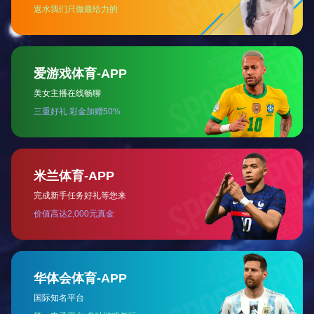
09
2012-8
第十四届亚洲涂料工作会议胜利闭幕（APIC2010）
第十四届亚洲涂料工作会议于2010年10月19--20日在中国苏州
万豪酒店召开。中国、日本、泰国、越南、中国台湾等国家和
地区及国际涂料油
08
2012-8
乐化科技公司两个科研项目被评为国内领先的科技成果
2013年10月23青岛市科技创业服务中心组织相关专家对青岛乐
化科技有限公司最新自主研制的PU固化环氧酚醛树脂及其制
备方法和应用及水性