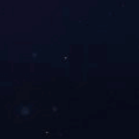
乐化产业
乐化漆业
乐强国贸
乐化科技
鑫乐化工
物业管理
乐化集团
地址：
山东省昌乐县方山路6705号
传真：
0536-6289962
E-mail：
lhlzs139@163.com
邮编：262400
关注我们