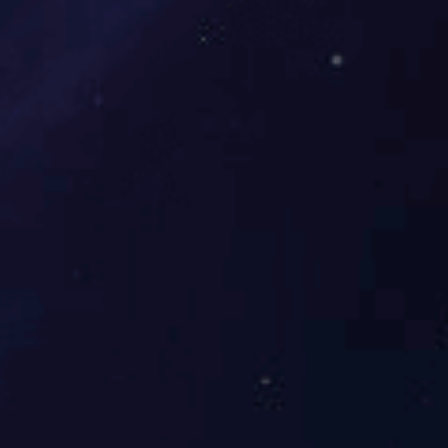
厅、山东省财政厅、山东省国家税务局、山东省地方税务局的
审核，于2011年11月
77条
上一页
1
..
9
10
11
12
13
下一
页
乐化集团
关于我们
子公司
新闻中心
涂装指南
生产与实
力
千亿·体育（中国）官方网站
销售服务
漆业销售：
0536-6681127
房产销售：
0536-6970777/6970888
国际贸易：
0536-6256839
采 购 部：
0536-6681676
技 术 部：
0536-6681168