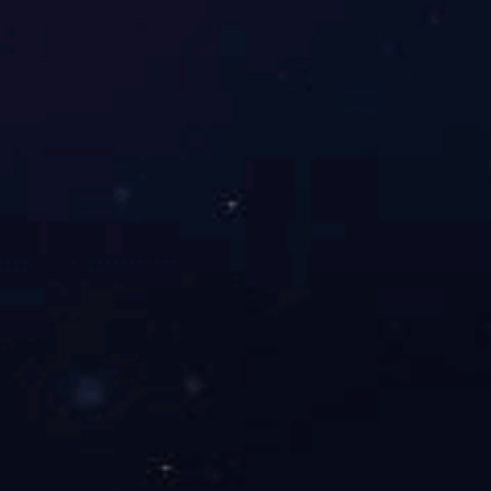
乐化产业
乐化漆业
乐强国贸
乐化科技
鑫乐化工
物业管理
乐化集团
地址：
山东省昌乐县方山路6705号
传真：
0536-6289962
E-mail：
lhlzs139@163.com
邮编：262400
关注我们