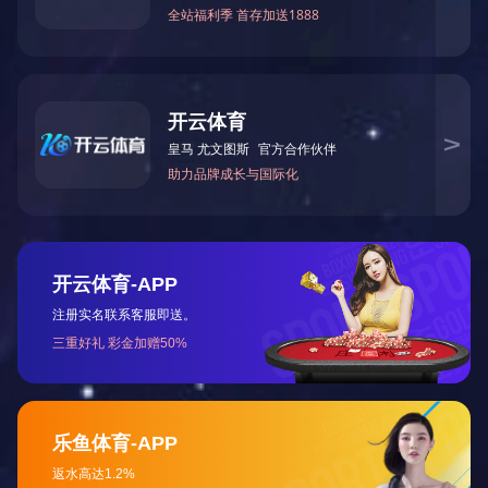
全国劳动模范沈孝业2015年海南南田劳模休养基地休养
全国总工会决定，2015年继续组织全国劳模、全国五一劳动奖
章获得者和省部级劳模参加休养活动。千亿·体育（中国）官
方网站董事长沈孝业作为全国劳动模范受
28
2013-6
第五届中国涂料市场国际研讨会
主办：Centre for Management Technology®（新加坡）协办：
全国涂料工业信息中心时间：2005年9月21～22日会议地点：
广州白天鹅宾馆