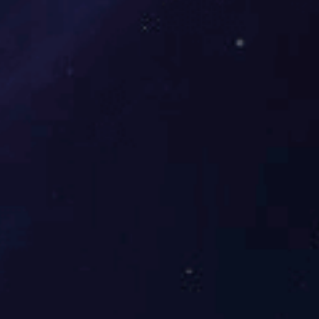
厅、山东省财政厅、山东省国家税务局、山东省地方税务局的
审核，于2011年11月
77条
上一页
1
..
9
10
11
12
13
下一
页
乐化集团
关于我们
子公司
新闻中心
涂装指南
生产与实
力
千亿·体育（中国）官方网站
销售服务
漆业销售：
0536-6681127
房产销售：
0536-6970777/6970888
国际贸易：
0536-6256839
采 购 部：
0536-6681676
技 术 部：
0536-6681168