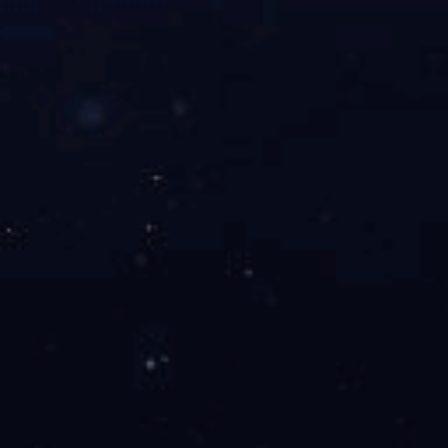
E-mail：
lhlzs139@163.com
邮编：262400
关注我们
Copyright 2016 千亿·体育（中国）官方网站 © 版权所有
鲁ICP备05002105号
技术支持：威龙商务
鲁公网安备 37072502000065号
开云手机官方版在线入口
|
欧宝ob官网登录入口（中国）有限
公司
|
华体网页版页面登录
|
PG电子·（中国）官方网站
|
乐鱼
官方端网站登录入口
|
开云游戏
|
乐鱼网页版登录入口
|
J9九游