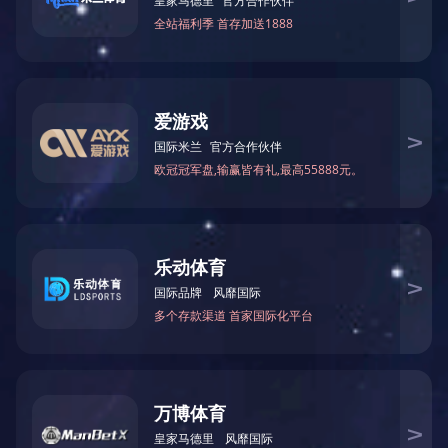
媒体报道
公益事业
视频新闻
涂装指南
涂装工艺
产品体验
服务支持
健康家居
生产与实力
实景展示
千亿·体育（中国）官方网站
联系方式
在线留言
招商加盟
集团新闻
首页
>
新闻中心
>
集团新闻
集团新闻
22
2010-11