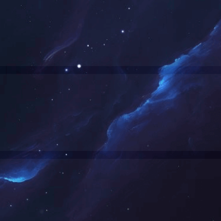
536-6681151
：
clhgjwy@163.com
物业管理条例
千亿·体育（中国）官方网站