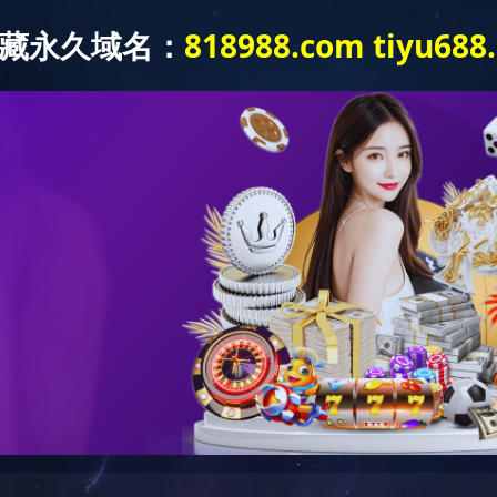
育（中国）官方网站
：山东省昌乐县方山路6705号
+86-536-6289622