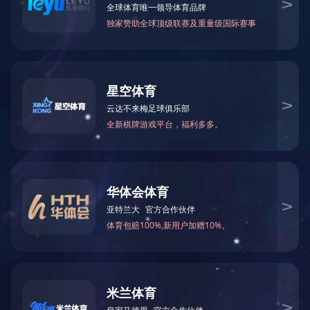
危险废物产生单位信息公开企业名称：山东乐化漆业股份有限
公司 地址：山东省潍坊市昌乐县红河镇乐化工业园 法人代
表：沈孝忠
15
February
危险废物产生单位信息公开
企业名称：山东乐化漆业股份有限公司地址：山东省潍坊市昌
乐县红河镇乐化工业园法人代表：沈孝忠 电话：0536-
6681427环保负责人：丛玉德
10
June
关于对推荐申报2020年度高等学校科学研究优.秀成果奖（科学技术）材料进行公示的通知