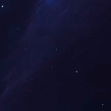
面漆
聚酰胺固化剂、着色颜料、体质颜料、助剂和溶剂等组成主要特性 &b
漆