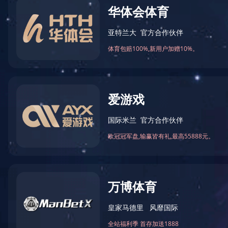
端网站登录入口
|
开云游戏
|
乐鱼网页版登
录入口
|
J9九游会（中国区）集团官方网站
|
半岛在线
|
各色氯化橡胶
组 成：由氯化橡胶
氯化橡胶云铁
组 成：由氯化橡胶