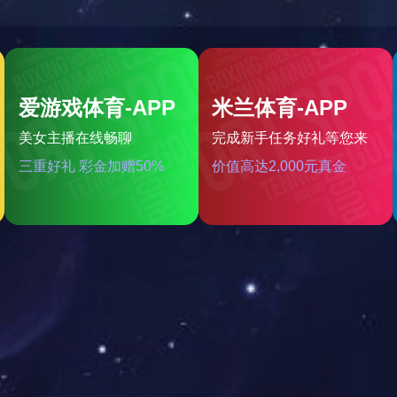
防腐底漆
、性能良好的防锈颜料、增塑剂、助剂和溶剂等组成主要特性： &