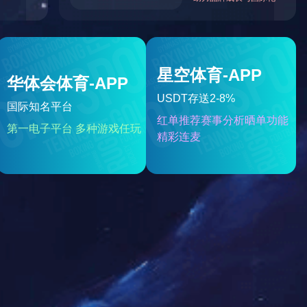
bull;水蒸汽和氧气对漆膜的渗透率低，具有良好的防