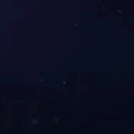
聚酰胺固化剂、防锈颜料、助剂和溶剂等组成主要特性 &bull;漆膜
腐漆
脂、煤焦沥青、环氧固化剂、体质颜料、助剂和溶剂组成主要特性