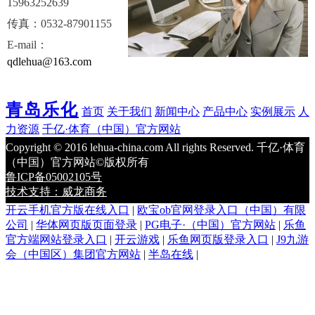
15963252639
传真：0532-87901155
E-mail：
qdlehua@163.com
青岛乐化
首页
关于我们
新闻中心
产品中心
实例展示
人
力资源
千亿·体育（中国）官方网站
Copyright © 2016 lehua-china.com All rights Reserved. 千亿·体育
（中国）官方网站©版权所有
鲁ICP备05002105号
技术支持：威龙商务
开云手机官方版在线入口
|
欧宝ob官网登录入口（中国）有限
公司
|
华体网页版页面登录
|
PG电子·（中国）官方网站
|
乐鱼
官方端网站登录入口
|
开云游戏
|
乐鱼网页版登录入口
|
J9九游
会（中国区）集团官方网站
|
半岛在线
|