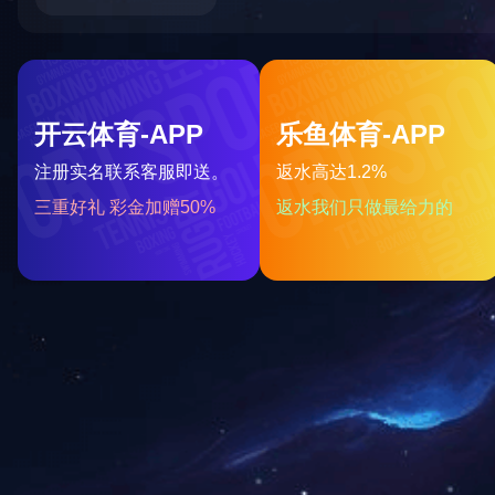
200℃环氧有机
产品简介该漆由环氧
300℃环氧有机
产品简介该漆由环氧