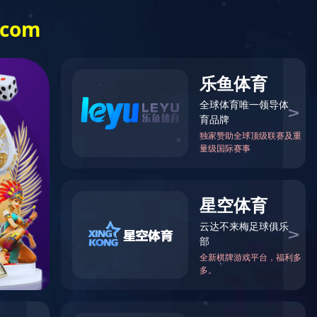
乐化油漆 刷新世界