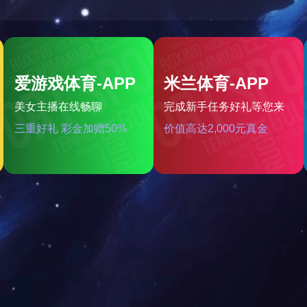
硅耐热漆
改性有机硅树脂、耐高温颜料、助剂、溶剂等经研磨调制而成的
硅耐热漆
改性有机硅树脂、耐高温颜料、助剂、溶剂等经研磨调制而成的